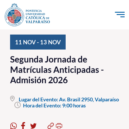
Click acá para ir directamente al contenido
La Universidad
11
NOV
-
13
NOV
Investigación, Creación e Innovación
Segunda Jornada de
PUCV Internacional
Matrículas Anticipadas -
Vinculación con el Medio
Admisión 2026
Admisión
Lugar del Evento:
Av. Brasil 2950, Valparaíso
Pregrado
Hora del Evento:
9:00 horas
Postgrado
Formación Continua