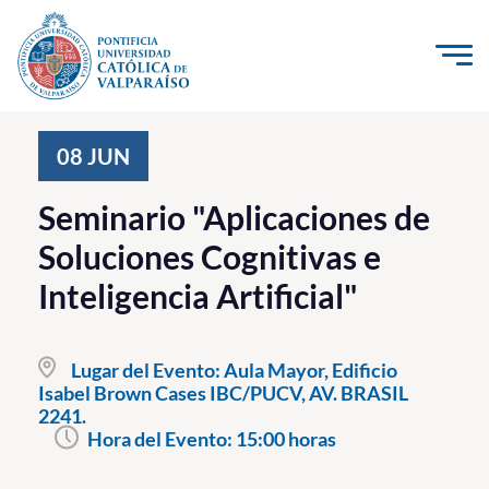
Click acá para ir directamente al contenido
La Universidad
08
JUN
Investigación, Creación e Innovación
Seminario "Aplicaciones de
PUCV Internacional
Soluciones Cognitivas e
Vinculación con el Medio
Inteligencia Artificial"
Admisión
Lugar del Evento:
Aula Mayor, Edificio
Pregrado
Isabel Brown Cases IBC/PUCV, AV. BRASIL
2241.
Postgrado
Hora del Evento:
15:00 horas
Formación Continua