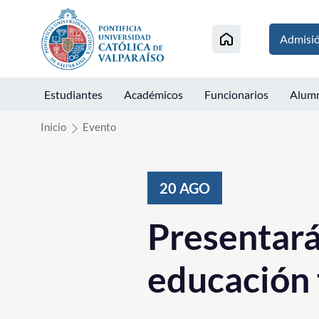
Click acá para ir directamente al contenido
Admisi
Estudiantes
Académicos
Funcionarios
Alum
Inicio
Evento
20
AGO
Presentará
educación f