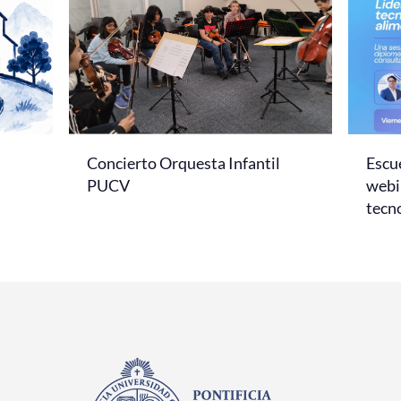
Concierto Orquesta Infantil
Escue
PUCV
webi
tecno