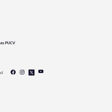
nes PUCV
cl