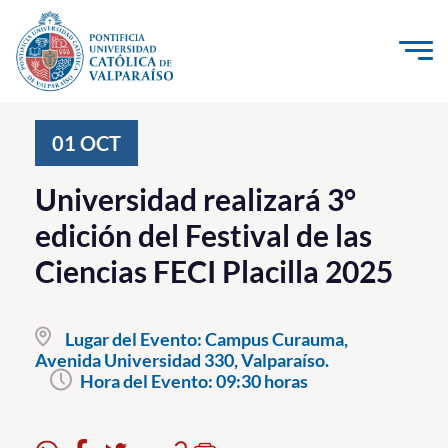
Click acá para ir directamente al contenido
La Universidad
01
OCT
Investigación, Creación e Innovación
Universidad realizará 3°
PUCV Internacional
edición del Festival de las
Vinculación con el Medio
Ciencias FECI Placilla 2025
Admisión
Lugar del Evento:
Campus Curauma,
Pregrado
Avenida Universidad 330, Valparaíso.
Hora del Evento:
09:30 horas
Postgrado
Formación Continua