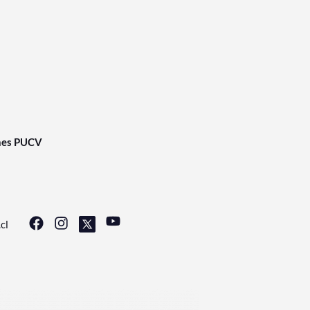
nes PUCV
cl