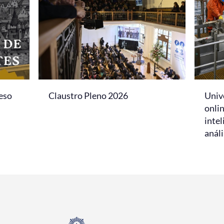
eso
Claustro Pleno 2026
Univ
onlin
intel
análi