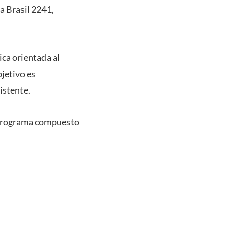
a Brasil 2241,
ica orientada al
bjetivo es
xistente.
n programa compuesto