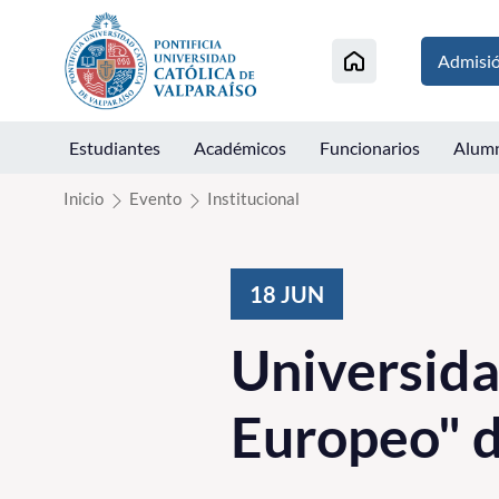
Click acá para ir directamente al contenido
Admisi
Estudiantes
Académicos
Funcionarios
Alum
Inicio
Evento
Institucional
18
JUN
Universidad
Europeo" d