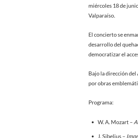
miércoles 18 de juni
Valparaíso.
El concierto se enmar
desarrollo del quehac
democratizar el acceso
Bajo la dirección de
por obras emblemátic
Programa:
W. A. Mozart –
A
J. Sibelius –
Impr