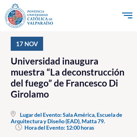
Click acá para ir directamente al contenido
La Universidad
17
NOV
Investigación, Creación e Innovación
Universidad inaugura
PUCV Internacional
muestra “La deconstrucción
Vinculación con el Medio
del fuego” de Francesco Di
Girolamo
Admisión
Pregrado
Lugar del Evento:
Sala América, Escuela de
Arquitectura y Diseño (EAD), Matta 79.
Postgrado
Hora del Evento:
12:00 horas
Formación Continua