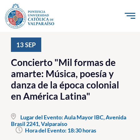
Click acá para ir directamente al contenido
La Universidad
13
SEP
Investigación, Creación e Innovación
Concierto "Mil formas de
PUCV Internacional
amarte: Música, poesía y
Vinculación con el Medio
danza de la época colonial
en América Latina"
Admisión
Pregrado
Lugar del Evento:
Aula Mayor IBC, Avenida
Brasil 2241, Valparaíso
Postgrado
Hora del Evento:
18:30 horas
Formación Continua