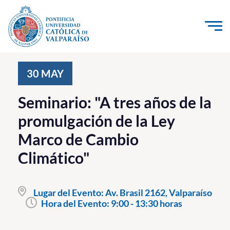
Click acá para ir directamente al contenido
La Universidad
30
MAY
Investigación, Creación e Innovación
Seminario: "A tres años de la
PUCV Internacional
promulgación de la Ley
Vinculación con el Medio
Marco de Cambio
Climático"
Admisión
Pregrado
Lugar del Evento:
Av. Brasil 2162, Valparaíso
Hora del Evento:
9:00 - 13:30 horas
Postgrado
Formación Continua