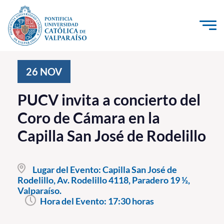
Click acá para ir directamente al contenido
La Universidad
26
NOV
Investigación, Creación e Innovación
PUCV invita a concierto del
PUCV Internacional
Coro de Cámara en la
Vinculación con el Medio
Capilla San José de Rodelillo
Admisión
Lugar del Evento:
Capilla San José de
Pregrado
Rodelillo, Av. Rodelillo 4118, Paradero 19 ½,
Valparaíso.
Postgrado
Hora del Evento:
17:30 horas
Formación Continua