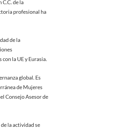
 C.C. de la
toria profesional ha
dad de la
ciones
 con la UE y Eurasia.
bernanza global. Es
erránea de Mujeres
del Consejo Asesor de
nk de la actividad se