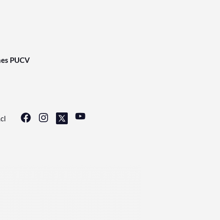
nes PUCV
cl