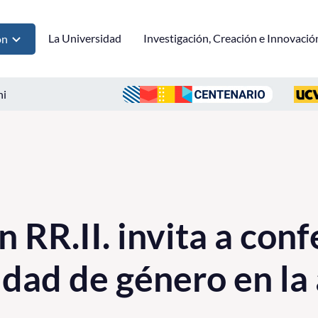
La Universidad
Investigación, Creación e Innovació
ón
ni
 RR.II. invita a con
ldad de género en la