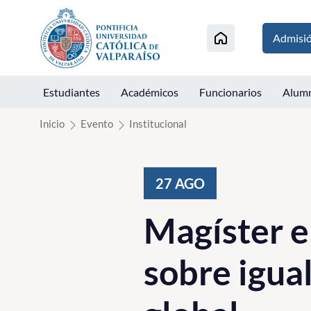
Click acá para ir directamente al contenido
Admisi
Estudiantes
Académicos
Funcionarios
Alum
Inicio
Evento
Institucional
27
AGO
Magíster en
sobre igua