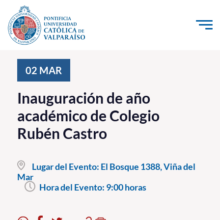
Click acá para ir directamente al contenido
La Universidad
02
MAR
Investigación, Creación e Innovación
Inauguración de año
PUCV Internacional
académico de Colegio
Vinculación con el Medio
Rubén Castro
Admisión
Lugar del Evento:
El Bosque 1388, Viña del
Pregrado
Mar
Hora del Evento:
9:00 horas
Postgrado
Formación Continua