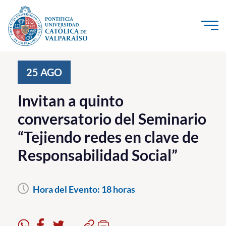
Click acá para ir directamente al contenido
La Universidad
25
AGO
Investigación, Creación e Innovación
Invitan a quinto
PUCV Internacional
conversatorio del Seminario
Vinculación con el Medio
“Tejiendo redes en clave de
Responsabilidad Social”
Admisión
Pregrado
Hora del Evento:
18 horas
Postgrado
Formación Continua