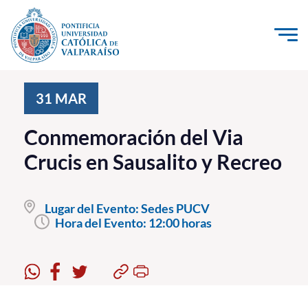
Click acá para ir directamente al contenido
La Universidad
31
MAR
Investigación, Creación e Innovación
Conmemoración del Via
PUCV Internacional
Crucis en Sausalito y Recreo
Vinculación con el Medio
Lugar del Evento:
Sedes PUCV
Admisión
Hora del Evento:
12:00 horas
Pregrado
Postgrado
Formación Continua