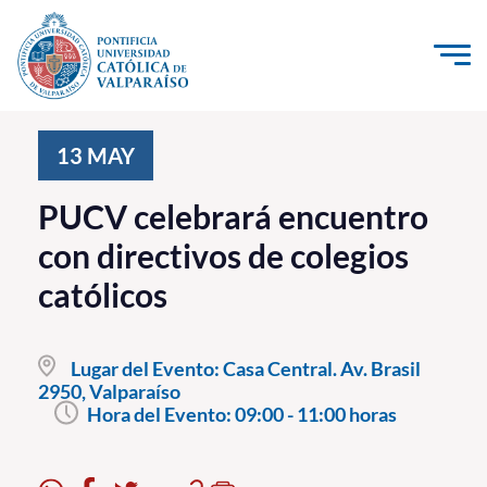
Click acá para ir directamente al contenido
La Universidad
13
MAY
Investigación, Creación e Innovación
PUCV celebrará encuentro
PUCV Internacional
con directivos de colegios
Vinculación con el Medio
católicos
Admisión
Lugar del Evento:
Casa Central. Av. Brasil
Pregrado
2950, Valparaíso
Hora del Evento:
09:00 - 11:00 horas
Postgrado
Formación Continua