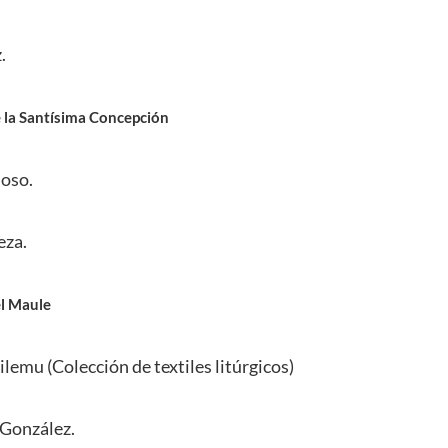
.
e la Santísima Concepción
ioso.
eza.
el Maule
ilemu (Colección de textiles litúrgicos)
 González.