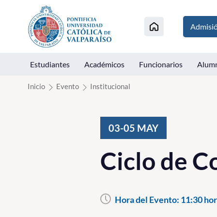
Click acá para ir directamente al contenido
Admisi
Estudiantes
Académicos
Funcionarios
Alum
Inicio
Evento
Institucional
03-05
MAY
Ciclo de C
Hora del Evento:
11:30 hor