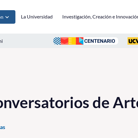
La Universidad
Investigación, Creación e Innovació
ón
ni
onversatorios de Ar
as