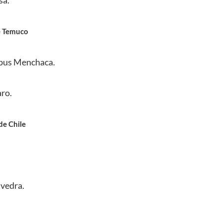
sa.
e Temuco
mpus Menchaca.
ro.
de Chile
avedra.