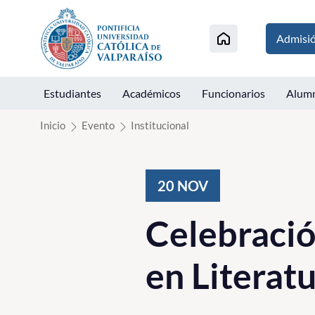
Click acá para ir directamente al contenido
Admisi
Estudiantes
Académicos
Funcionarios
Alum
Inicio
Evento
Institucional
20
NOV
Celebració
en Literat