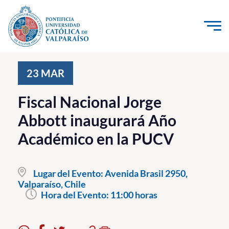
Click acá para ir directamente al contenido
La Universidad
23
MAR
Investigación, Creación e Innovación
Fiscal Nacional Jorge
PUCV Internacional
Abbott inaugurará Año
Vinculación con el Medio
Académico en la PUCV
Admisión
Lugar del Evento:
Avenida Brasil 2950,
Pregrado
Valparaíso, Chile
Hora del Evento:
11:00 horas
Postgrado
Formación Continua