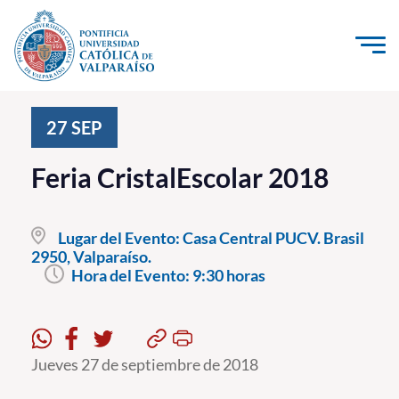
Click acá para ir directamente al contenido
La Universidad
27
SEP
Investigación, Creación e Innovación
Feria CristalEscolar 2018
PUCV Internacional
Vinculación con el Medio
Lugar del Evento:
Casa Central PUCV. Brasil
2950, Valparaíso.
Hora del Evento:
9:30 horas
Admisión
Pregrado
Postgrado
Jueves 27 de septiembre de 2018
Formación Continua