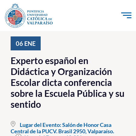
Click acá para ir directamente al contenido
La Universidad
06
ENE
Investigación, Creación e Innovación
Experto español en
PUCV Internacional
Didáctica y Organización
Vinculación con el Medio
Escolar dicta conferencia
sobre la Escuela Pública y su
Admisión
sentido
Pregrado
Postgrado
Lugar del Evento:
Salón de Honor Casa
Central de la PUCV. Brasil 2950, Valparaíso.
Formación Continua