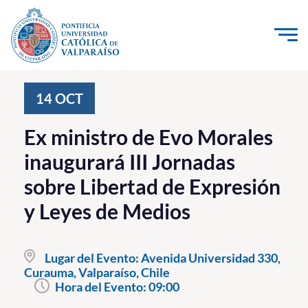
Click acá para ir directamente al contenido
La Universidad
14
OCT
Investigación, Creación e Innovación
Ex ministro de Evo Morales
PUCV Internacional
inaugurará III Jornadas
Vinculación con el Medio
sobre Libertad de Expresión
y Leyes de Medios
Admisión
Pregrado
Lugar del Evento:
Avenida Universidad 330,
Curauma, Valparaíso, Chile
Postgrado
Hora del Evento:
09:00
Formación Continua