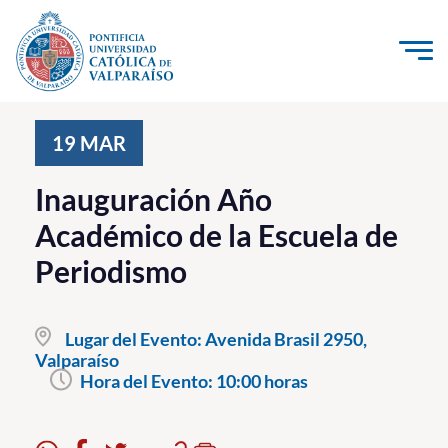
Click acá para ir directamente al contenido
La Universidad
19
MAR
Investigación, Creación e Innovación
Inauguración Año
PUCV Internacional
Académico de la Escuela de
Vinculación con el Medio
Periodismo
Admisión
Lugar del Evento:
Avenida Brasil 2950,
Pregrado
Valparaíso
Hora del Evento:
10:00 horas
Postgrado
Formación Continua