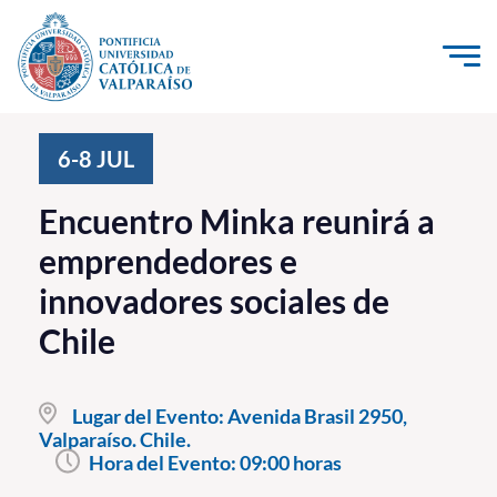
Click acá para ir directamente al contenido
La Universidad
6-8
JUL
Investigación, Creación e Innovación
Encuentro Minka reunirá a
PUCV Internacional
emprendedores e
Vinculación con el Medio
innovadores sociales de
Chile
Admisión
Pregrado
Lugar del Evento:
Avenida Brasil 2950,
Valparaíso. Chile.
Postgrado
Hora del Evento:
09:00 horas
Formación Continua