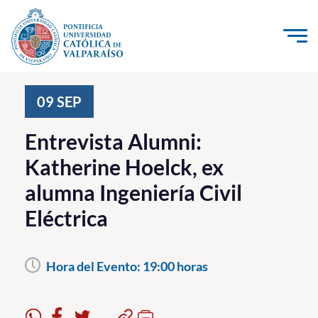
Click acá para ir directamente al contenido
La Universidad
09
SEP
Investigación, Creación e Innovación
Entrevista Alumni:
PUCV Internacional
Katherine Hoelck, ex
Vinculación con el Medio
alumna Ingeniería Civil
Eléctrica
Admisión
Pregrado
Hora del Evento:
19:00 horas
Postgrado
Formación Continua