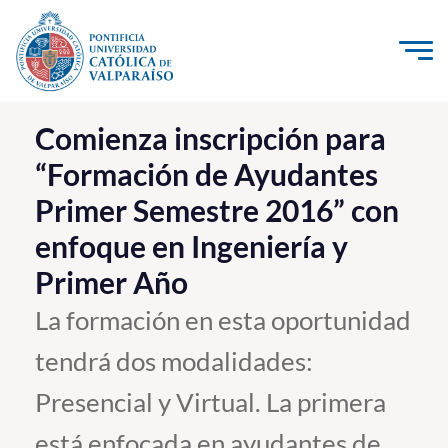
Click acá para ir directamente al contenido
La Universidad
Comienza inscripción para
“Formación de Ayudantes
Investigación, Creación e Innovación
Primer Semestre 2016” con
PUCV Internacional
enfoque en Ingeniería y
Vinculación con el Medio
Primer Año
Admisión
La formación en esta oportunidad
tendrá dos modalidades:
Pregrado
Presencial y Virtual. La primera
Postgrado
Formación Continua
está enfocada en ayudantes de