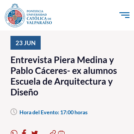
Click acá para ir directamente al contenido
La Universidad
23
JUN
Investigación, Creación e Innovación
Entrevista Piera Medina y
PUCV Internacional
Pablo Cáceres- ex alumnos
Vinculación con el Medio
Escuela de Arquitectura y
Diseño
Admisión
Pregrado
Hora del Evento:
17:00 horas
Postgrado
Formación Continua