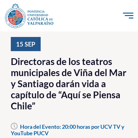
Click acá para ir directamente al contenido
La Universidad
15
SEP
Investigación, Creación e Innovación
Directoras de los teatros
PUCV Internacional
municipales de Viña del Mar
Vinculación con el Medio
y Santiago darán vida a
capítulo de “Aquí se Piensa
Admisión
Chile”
Pregrado
Postgrado
Hora del Evento:
20:00 horas por UCV TV y
YouTube PUCV
Formación Continua