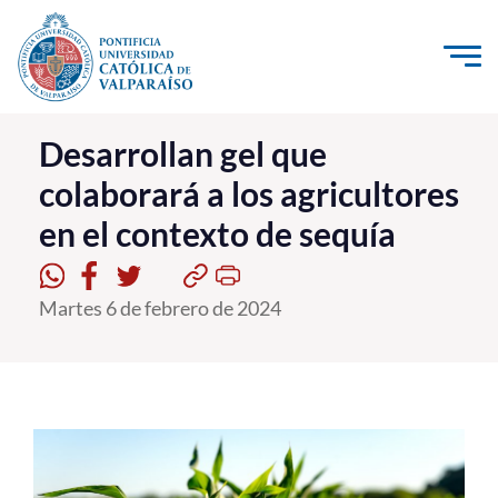
Click acá para ir directamente al contenido
La Universidad
Desarrollan gel que
colaborará a los agricultores
Investigación, Creación e Innovación
en el contexto de sequía
PUCV Internacional
Vinculación con el Medio
Martes 6 de febrero de 2024
Admisión
Pregrado
Postgrado
Formación Continua