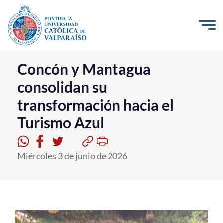
Click acá para ir directamente al contenido
La Universidad
Concón y Mantagua
consolidan su
Investigación, Creación e Innovación
transformación hacia el
PUCV Internacional
Turismo Azul
Vinculación con el Medio
Admisión
Miércoles 3 de junio de 2026
Pregrado
Postgrado
Formación Continua