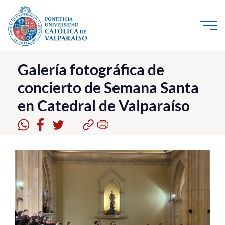
Click acá para ir directamente al contenido
La Universidad
Galería fotográfica de
concierto de Semana Santa
Investigación, Creación e Innovación
en Catedral de Valparaíso
PUCV Internacional
Vinculación con el Medio
Admisión
Pregrado
Postgrado
Formación Continua