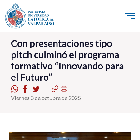
Click acá para ir directamente al contenido
La Universidad
Con presentaciones tipo
pitch culminó el programa
Investigación, Creación e Innovación
formativo “Innovando para
PUCV Internacional
el Futuro”
Vinculación con el Medio
Admisión
Viernes 3 de octubre de 2025
Pregrado
Postgrado
Formación Continua