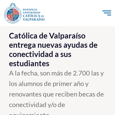
Click acá para ir directamente al contenido
La Universidad
Católica de Valparaíso
entrega nuevas ayudas de
Investigación, Creación e Innovación
conectividad a sus
PUCV Internacional
estudiantes
Vinculación con el Medio
A la fecha, son más de 2.700 las y
Admisión
los alumnos de primer año y
Pregrado
renovantes que reciben becas de
Postgrado
conectividad y/o de
Formación Continua