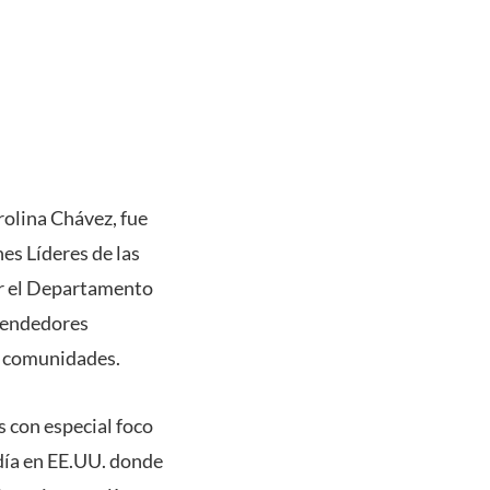
rolina Chávez, fue
es Líderes de las
or el Departamento
prendedores
s comunidades.
 con especial foco
día en EE.UU. donde