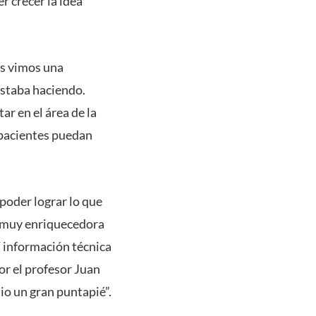
r crecer la idea
es vimos una
estaba haciendo.
r en el área de la
 pacientes puedan
poder lograr lo que
n muy enriquecedora
í información técnica
or el profesor Juan
io un gran puntapié”.