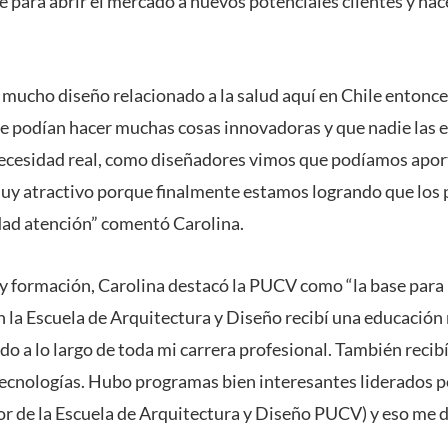
e para abrir el mercado a nuevos potenciales clientes y hace
e mucho diseño relacionado a la salud aquí en Chile entonc
 podían hacer muchas cosas innovadoras y que nadie las 
cesidad real, como diseñadores vimos que podíamos aporta
muy atractivo porque finalmente estamos logrando que los
dad atención” comentó Carolina.
 y formación, Carolina destacó la PUCV como “la base para 
 la Escuela de Arquitectura y Diseño recibí una educació
 a lo largo de toda mi carrera profesional. También recib
tecnologías. Hubo programas bien interesantes liderados p
tor de la Escuela de Arquitectura y Diseño PUCV) y eso me d