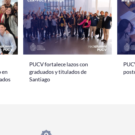
PUCV fortalece lazos con
PUCV
o en
graduados y titulados de
post
sados
Santiago