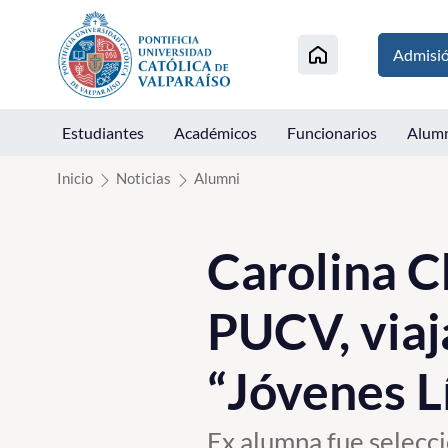
Click acá para ir directamente al contenido
Admisi
Estudiantes
Académicos
Funcionarios
Alum
Inicio
Noticias
Alumni
Carolina C
PUCV, viaj
“Jóvenes L
Ex alumna fue selecc