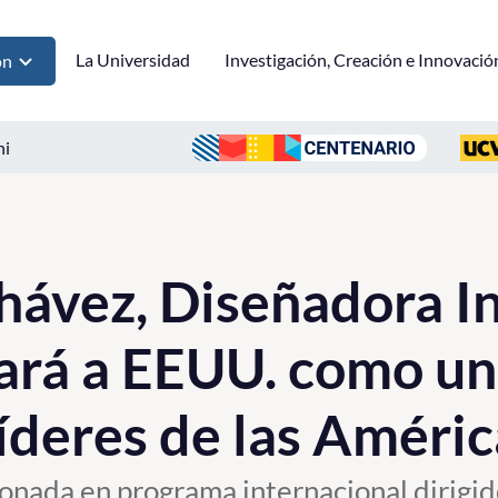
La Universidad
Investigación, Creación e Innovació
ón
ni
hávez, Diseñadora In
ará a EEUU. como un
íderes de las Améric
ionada en programa internacional dirig