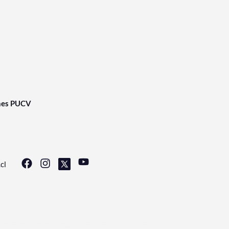
nes PUCV
cl