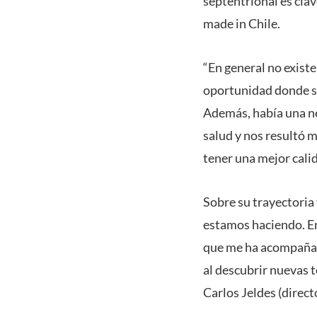
septentrional es clav
made in Chile.
“En general no exist
oportunidad donde se
Además, había una ne
salud y nos resultó 
tener una mejor cali
Sobre su trayectoria
estamos haciendo. En
que me ha acompañado
al descubrir nuevas 
Carlos Jeldes (direc