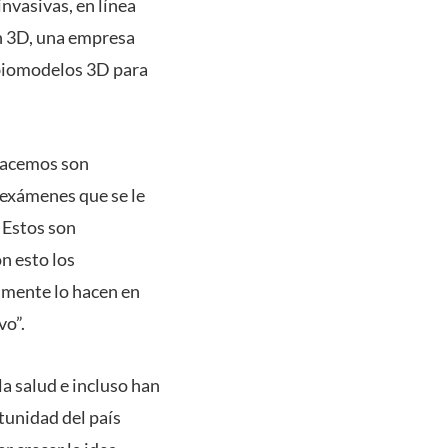
nvasivas, en línea
an 3D, una empresa
e biomodelos 3D para
 hacemos son
s exámenes que se le
 Estos son
n esto los
lmente lo hacen en
vo”.
la salud e incluso han
tunidad del país