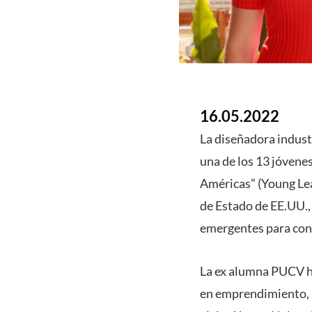
16.05.2022
La diseñadora industr
una de los 13 jóvene
Américas” (Young Lea
de Estado de EE.UU.,
emergentes para cont
La ex alumna PUCV h
en emprendimiento, i