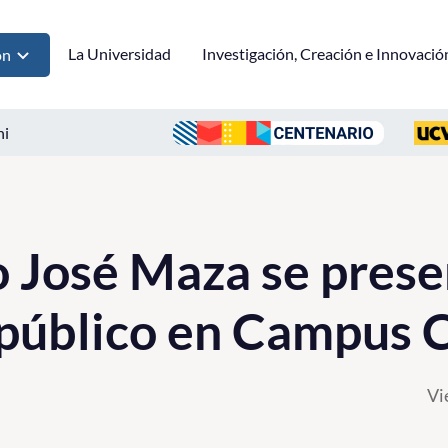
La Universidad
Investigación, Creación e Innovació
ón
ni
 José Maza se prese
público en Campus 
Vi