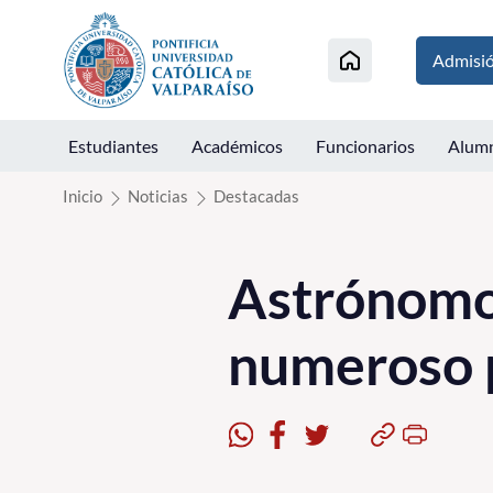
Click acá para ir directamente al contenido
Admisi
Estudiantes
Académicos
Funcionarios
Alum
Inicio
Noticias
Destacadas
Astrónomo
numeroso 