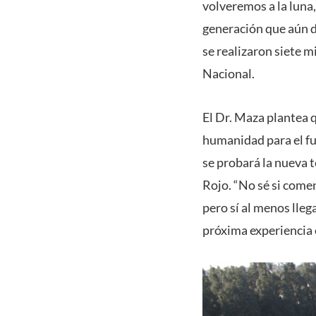
volveremos a la luna
generación que aún du
se realizaron siete m
Nacional.
El Dr. Maza plantea 
humanidad para el fu
se probará la nueva t
Rojo. “No sé si comen
pero sí al menos lleg
próxima experiencia 