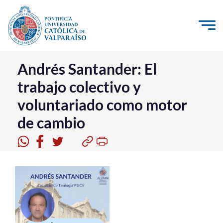
Click acá para ir directamente al contenido
La Universidad
Andrés Santander: El
trabajo colectivo y
Investigación, Creación e Innovación
voluntariado como motor
PUCV Internacional
de cambio
Vinculación con el Medio
Admisión
Pregrado
Postgrado
Formación Continua