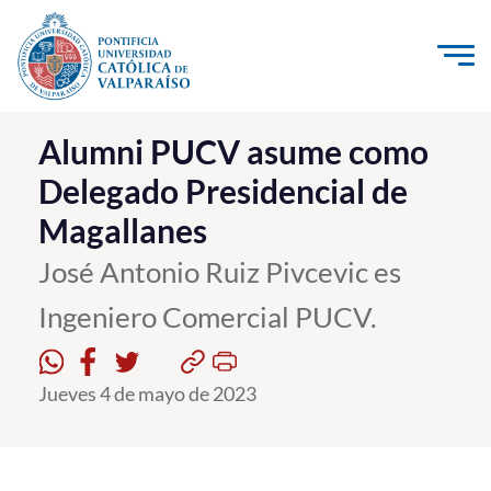
Click acá para ir directamente al contenido
La Universidad
Alumni PUCV asume como
Delegado Presidencial de
Investigación, Creación e Innovación
Magallanes
PUCV Internacional
Vinculación con el Medio
José Antonio Ruiz Pivcevic es
Ingeniero Comercial PUCV.
Admisión
Jueves 4 de mayo de 2023
Pregrado
Postgrado
Formación Continua