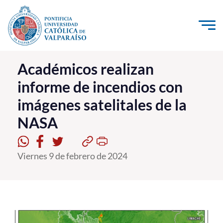
Click acá para ir directamente al contenido
La Universidad
Académicos realizan
informe de incendios con
Investigación, Creación e Innovación
imágenes satelitales de la
PUCV Internacional
NASA
Vinculación con el Medio
Admisión
Viernes 9 de febrero de 2024
Pregrado
Postgrado
Formación Continua