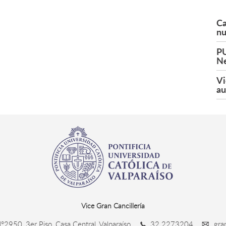
Ca
nu
PU
Ne
Vi
au
Vice Gran Cancillería
°2950, 3er Piso, Casa Central, Valparaíso
32 2273204
gran