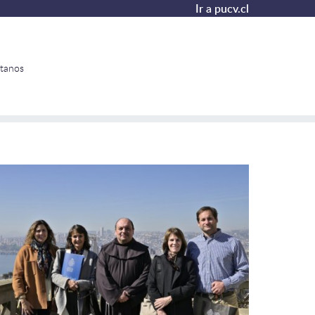
Ir a pucv.cl
tanos