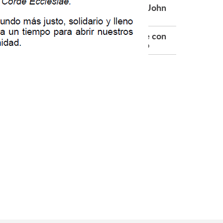
CV conmemoró el nombramiento de John
wman como Doctor de la Iglesia
ce Gran Canciller de la PUCV se reúne con
toridades de la Diócesis de Valparaíso