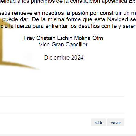
PU
Ne
Vi
au
subir
volver