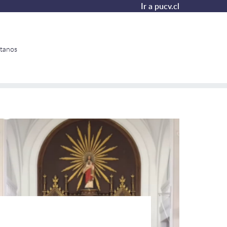
Ir a pucv.cl
tanos