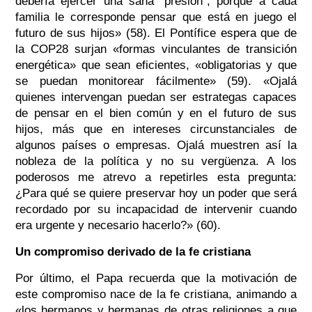
debería ejercer una sana “presión”, porque a cada
familia le corresponde pensar que está en juego el
futuro de sus hijos» (58). El Pontífice espera que de
la COP28 surjan «formas vinculantes de transición
energética» que sean eficientes, «obligatorias y que
se puedan monitorear fácilmente» (59). «Ojalá
quienes intervengan puedan ser estrategas capaces
de pensar en el bien común y en el futuro de sus
hijos, más que en intereses circunstanciales de
algunos países o empresas. Ojalá muestren así la
nobleza de la política y no su vergüenza. A los
poderosos me atrevo a repetirles esta pregunta:
¿Para qué se quiere preservar hoy un poder que será
recordado por su incapacidad de intervenir cuando
era urgente y necesario hacerlo?» (60).
Un compromiso derivado de la fe cristiana
Por último, el Papa recuerda que la motivación de
este compromiso nace de la fe cristiana, animando a
«los hermanos y hermanas de otras religiones a que