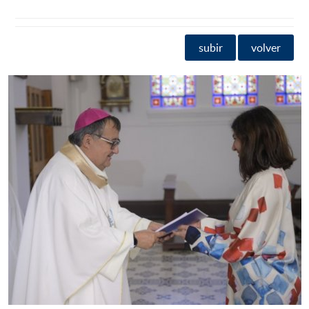
subir
volver