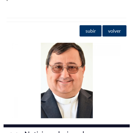
subir
volver