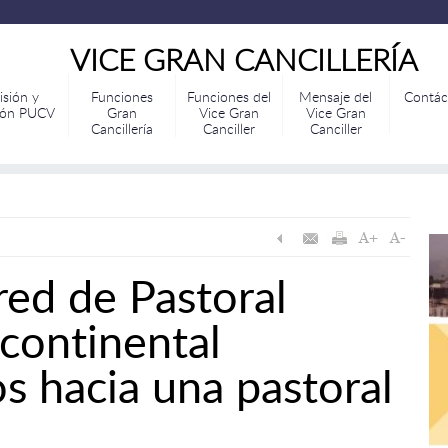
VICE GRAN CANCILLERÍA
isión y
Funciones
Funciones del
Mensaje del
Contác
ión PUCV
Gran
Vice Gran
Vice Gran
Cancillería
Canciller
Canciller
red de Pastoral
rcontinental
 hacia una pastoral