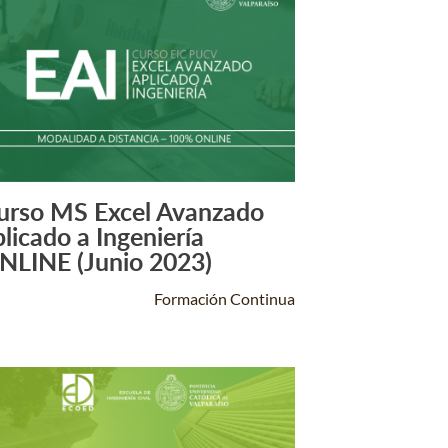
urso MS Excel Avanzado
Leer Más +
plicado a Ingeniería
NLINE (Junio 2023)
Formación Continua