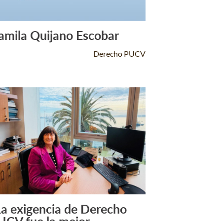
amila Quijano Escobar
Leer Más +
Derecho PUCV
La exigencia de Derecho
Leer Más +