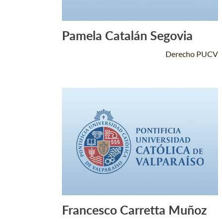
Pamela Catalán Segovia
Leer Más +
Derecho PUCV
Francesco Carretta Muñoz
Leer Más +