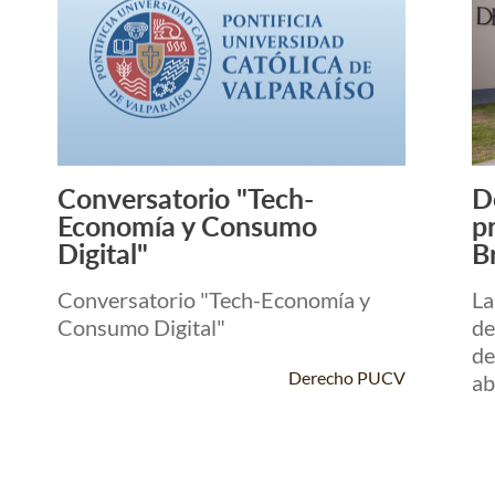
Conversatorio "Tech-
D
Leer Más +
Economía y Consumo
p
Digital"
Br
Conversatorio "Tech-Economía y
La
Consumo Digital"
de
de
Derecho PUCV
ab