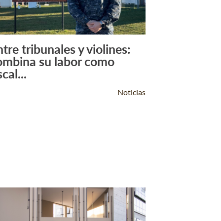
tre tribunales y violines:
Leer Más +
ombina su labor como
scal...
Noticias