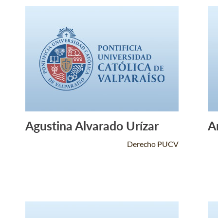
Agustina Alvarado Urízar
A
Leer Más +
Derecho PUCV