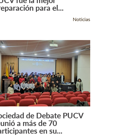
UCV fue la mejor
reparación para el...
Noticias
ociedad de Debate PUCV
Leer Más +
eunió a más de 70
rticipantes en su...