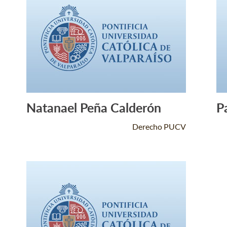
Natanael Peña Calderón
P
Leer Más +
Derecho PUCV