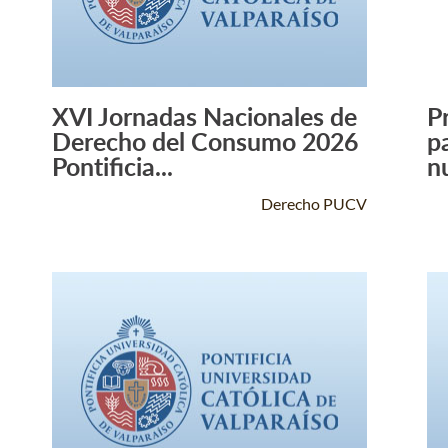
XVI Jornadas Nacionales de
P
Leer Más +
Derecho del Consumo 2026
p
Pontificia...
n
Derecho PUCV