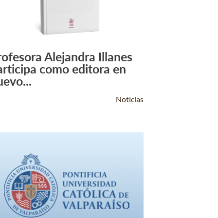
rofesora Alejandra Illanes
Leer Más +
articipa como editora en
uevo...
Noticias