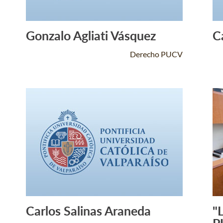
Gonzalo Agliati Vásquez
C
Leer Más +
Derecho PUCV
Carlos Salinas Araneda
"
Leer Más +