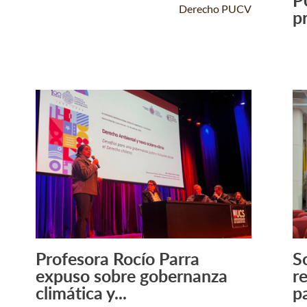
P
Derecho PUCV
p
Profesora Rocío Parra
S
Leer Más +
expuso sobre gobernanza
r
climática y...
pa