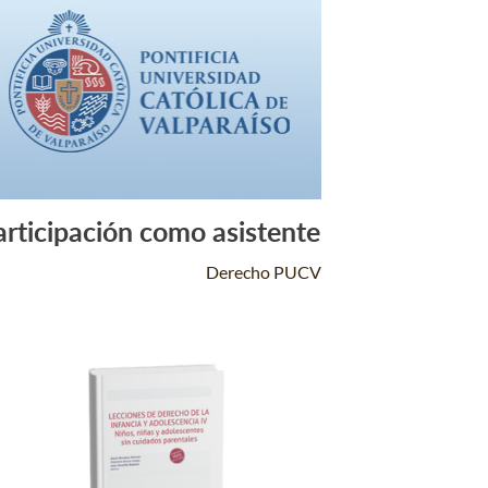
articipación como asistente
Leer Más +
Derecho PUCV