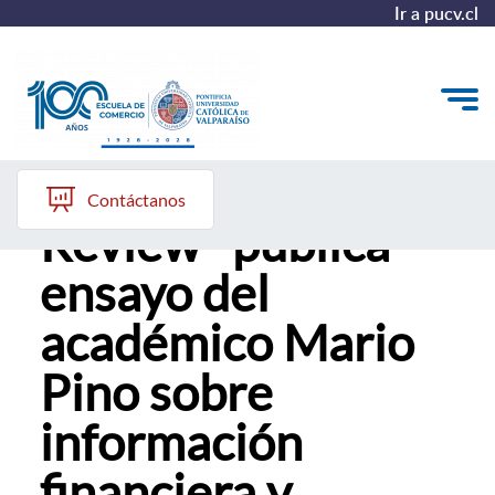
Ir a pucv.cl
Revista ''CAPIC
Quiénes somos
Contáctanos
Review'' publica
Vinculación con el Medio
ensayo del
Formación Continua
académico Mario
Postgrados
Pino sobre
Admisión
información
ALUMNI
financiera y