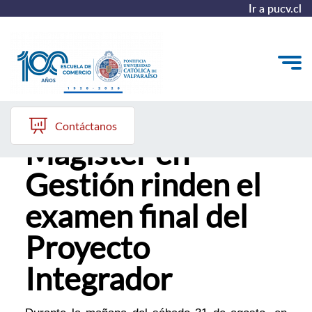
Ir a pucv.cl
Alumnos del
Quiénes somos
Contáctanos
Magíster en
Vinculación con el Medio
Gestión rinden el
Formación Continua
examen final del
Postgrados
Proyecto
Admisión
Integrador
ALUMNI