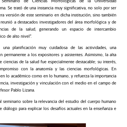
 Seminario de Ciencias Morfológicas de la Universidad
a. Se trató de una instancia muy significativa, no solo por ser
era versión de este seminario en dicha institución, sino también
reunió a destacados investigadores del área morfológica y de
encias de la salud, generando un espacio de intercambio
co de alto nivel”.
 una planificación muy cuidadosa de las actividades, una
 permanente a los expositores y asistentes. Asimismo, la alta
e ciencias de la salud fue especialmente destacable; su interés,
ompromiso con la anatomía y las ciencias morfológicas. En
o en lo académico como en lo humano, y refuerza la importancia
encia, investigación y vinculación con el medio en el campo de
ofesor Pablo Lizana.
 al seminario sobre la relevancia del estudio del cuerpo humano
e diálogo para explicar los desafíos actuales en la enseñanza e