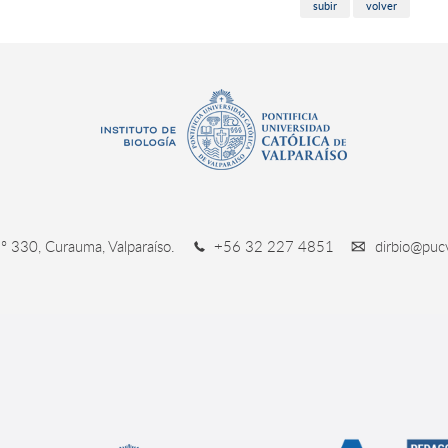
subir
volver
º 330, Curauma, Valparaíso.
+56 32 227 4851
dirbio@pucv