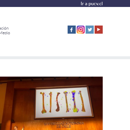
Ir a pucv.cl
ación
 Medio