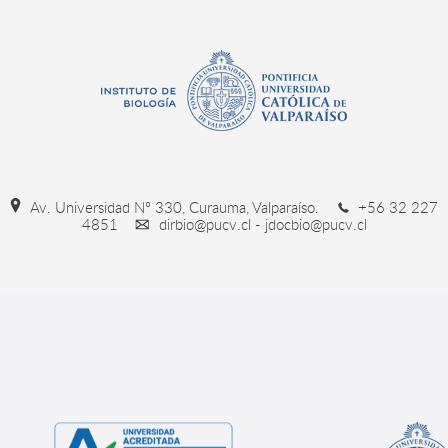
Av. Universidad Nº 330, Curauma, Valparaíso.
+56 32 227
4851
dirbio@pucv.cl - jdocbio@pucv.cl