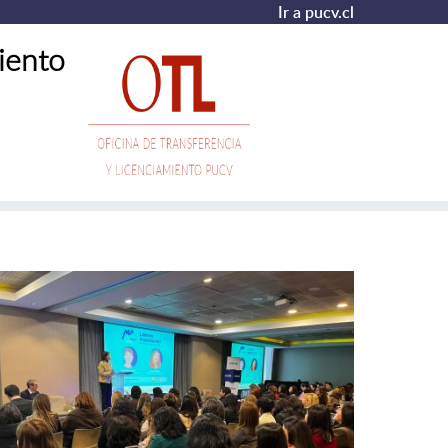
Ir a pucv.cl
iento