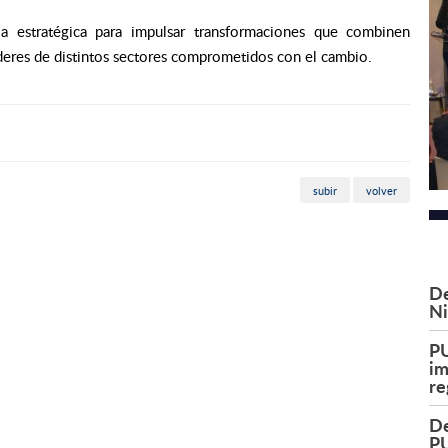
a estratégica para impulsar transformaciones que combinen
íderes de distintos sectores comprometidos con el cambio.
subir
volver
De
Ni
PU
im
re
De
PU