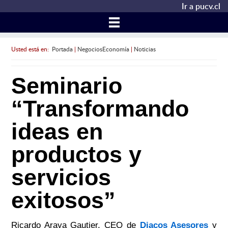
Ir a pucv.cl
Usted está en:
Portada
|
NegociosEconomía
|
Noticias
Seminario
“Transformando
ideas en
productos y
servicios
exitosos”
Ricardo Araya Gautier, CEO de
Diacos Asesores
y